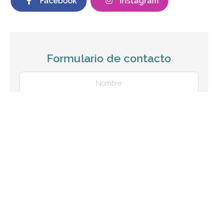
Facebook
Instagram
Formulario de contacto
Nombre
Teléfono
E-mail
Mensaje
El
titular de la página
informa que los datos de este formulario